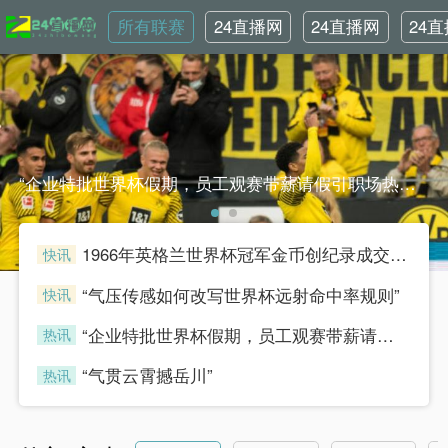
所有联赛
24直播网
24直播网
24
NBA
世界杯
英
“企业特批世界杯假期，员工观赛带薪请假引职场热议”“企业特批世界杯假期，员工观赛带薪请假引职场热议”
1966年英格兰世界杯冠军金币创纪录成交，足球收藏热潮持续升温
快讯
henian
“气压传感如何改写世界杯远射命中率规则”
快讯
henian
“企业特批世界杯假期，员工观赛带薪请假引职场热议”
热讯
henian
“气贯云霄撼岳川”
热讯
henian