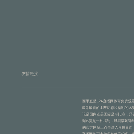
友情链接
西甲直播_24直播网体育免费观
追寻最新的比赛动态和精彩的比赛
论是国内还是国际足球比赛，只
看比赛是一种福利，既能满足球迷
的官方网站上点击进入直播界面
直播网体育支持多种终端设备，