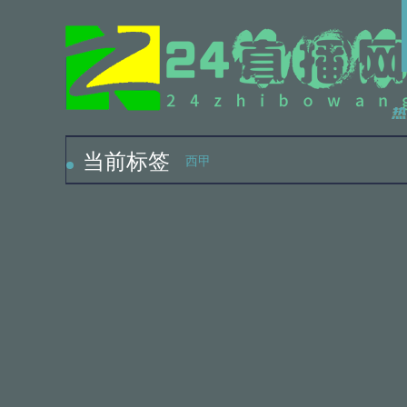
当前标签
2
西甲
2
2
2
2
2