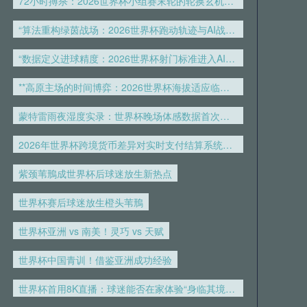
72小时搏杀：2026世界杯小组赛末轮的轮换玄机与战术暗战
“算法重构绿茵战场：2026世界杯跑动轨迹与AI战术进化论”
“数据定义进球精度：2026世界杯射门标准进入AI测速时代”
**高原主场的时间博弈：2026世界杯海拔适应临界窗口与平原反制策略**
蒙特雷雨夜湿度实录：世界杯晚场体感数据首次披露
2026年世界杯跨境货币差异对实时支付结算系统的技术适应性挑战
紫颈苇鳽成世界杯后球迷放生新热点
世界杯赛后球迷放生橙头苇鳽
世界杯亚洲 vs 南美！灵巧 vs 天赋
世界杯中国青训！借鉴亚洲成功经验
世界杯首用8K直播：球迷能否在家体验“身临其境”？