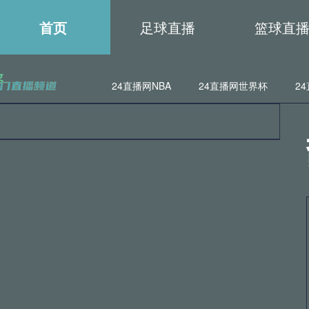
首页
足球直播
篮球直
24直播网NBA
24直播网世界杯
2
4直播网意甲
24直播网法甲
24直播网葡超
24直播网西甲
4直播网西乙
24直播网英冠
24直播网日职乙
24直播网
4直播网荷乙
24直播网葡甲
24直播网德乙
24直播网意乙
4直播网中甲
24直播网阿塞超
24直播网丹麦超
24直播
4直播网俄超
24直播网芬超
24直播网瑞士超
24直播网
4直播网NBA库里
24直播网NBA克莱汤普森
24直播网NBA波