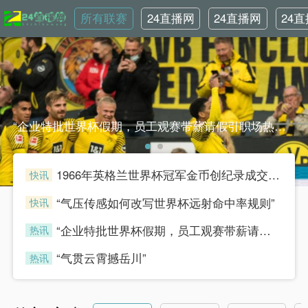
所有联赛
24直播网
24直播网
24
NBA
世界杯
英
“企业特批世界杯假期，员工观赛带薪请假引职场热议”“企业特批世界杯假期，员工观赛带薪请假引职场热议”
1966年英格兰世界杯冠军金币创纪录成交，足球收藏热潮持续升温
快讯
henian
“气压传感如何改写世界杯远射命中率规则”
快讯
henian
“企业特批世界杯假期，员工观赛带薪请假引职场热议”
热讯
henian
“气贯云霄撼岳川”
热讯
henian