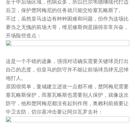
至于中后场区域，伤病众多，所以巴尔韦德继续代打边
后卫，保护楚阿梅尼的任务就只能交给塞瓦略斯了。
不过，虽然皇马这边有种种困难和问题，但作为这场比
赛当之无愧的前场大哥，维尼修斯倒是踢得非常兴奋，
开场险些造点：
这是一个不错的迹象，强强对话确实需要关键球员打出
自己的态度，但皇马的防守并不能让前场球员肆无忌惮
地打人。
原因很简单，曼城建立进攻一点都不难，楚阿梅尼需要
塞瓦略斯保护，而塞瓦略斯也需要别人保护，就像这次
防守，他和楚阿梅尼都没有起到作用，奥赖利前插要让
中卫去防，切尔基冲击要让阿尔瓦罗去补：