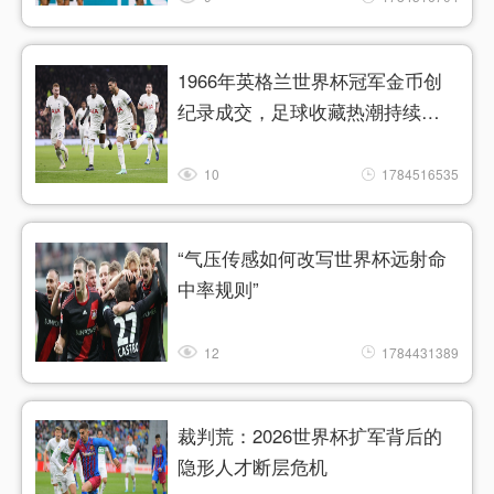
1966年英格兰世界杯冠军金币创
纪录成交，足球收藏热潮持续升
温
10
1784516535
“气压传感如何改写世界杯远射命
中率规则”
12
1784431389
裁判荒：2026世界杯扩军背后的
隐形人才断层危机