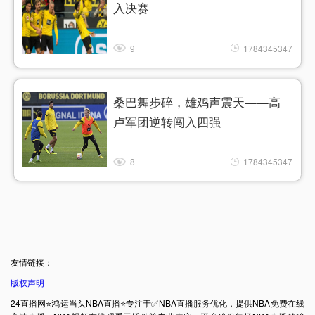
入决赛
9
1784345347
桑巴舞步碎，雄鸡声震天——高
卢军团逆转闯入四强
8
1784345347
友情链接：
版权声明
24直播网⭐️鸿运当头NBA直播⭐️专注于✅NBA直播服务优化，提供NBA免费在线