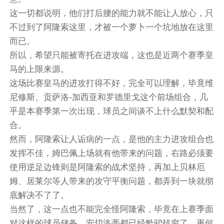
这一切都说明，他们打后腰的能力就不能让人放心，只
不过到了阿隆索这里，才被一个萝卜一个坑地放在这里
而已。
所以，希望只能被寄托在进攻端，这也是近两个赛季皇
马的上限来源。
这场比赛皇马的进攻打得不好，完全可以理解，毕竟维
尼修斯、贡萨洛-加西亚和罗德里戈这个前场组合，几
乎是本赛季第一次出现，球员之间谈不上什么默契和配
合。
然而，阿隆索让人诟病的一点，是他的主力进攻组合也
发挥不佳，姆巴佩上场就有他带来的问题，右路必须要
使用逆足边锋则是阿隆索的战术坚持，再加上贝林厄
姆、居莱尔等人带来的攻守平衡问题，都弄到一块就彻
底解决不了了。
当然了，这一点也不能完全怪阿隆索，毕竟在上赛季面
对这样的球员储备，安切洛蒂都已经黔驴技穷了，更何