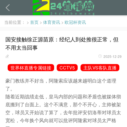
当前位置：
>
首页
>
体育资讯
>
欧冠杯资讯
国安接触徐正源苗原：经纪人到处推很正常，但
不用太当回事
2025-12-29
世界杯直播专属链接
CCTV5
主队VS客队直播
豪门教练并不好当，阿隆索应该越来越明白这个道理
了。
随着近期战绩走低，皇马内部的问题和矛盾也被媒体彻
底搬到了台面上。这个不满意，那个不开心，主帅被架
空，球员又开始说了算了，去年批评
安切洛蒂
对球员太
宽松，今年换个风向就可以批评阿隆索对球员太严格