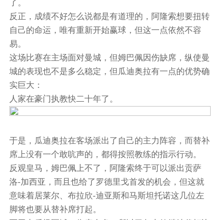
了。
反正，成绩不好怎么说都是有道理的，阿隆索想要扭转
自己的命运，唯有重新开始赢球，但这一点依然不容
易。
这场比赛在主场面对曼城，但姆巴佩因伤缺席，纵使曼
城的表现也不是多么稳定，但
瓜迪奥拉
有一点的优势确
实巨大：
人家在豪门执教快二十年了。
于是，瓜迪奥拉在客场派出了自己的主力阵容，而替补
席上没有一个敢吭声的，都得按照教练的指示行动。
反观皇马，姆巴佩上不了，阿隆索终于可以派出贡萨
洛-加西亚，而且也给了
罗德里戈
首发的机会，但这就
意味着居莱尔、布拉欣-迪亚斯和马斯坦托诺这几位左
脚将也要从替补席打起。