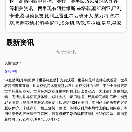
速、高清的西甲直播、赛程、赛事回放以及球队阵容
等相关资讯。西甲现有阿拉维斯,赫塔菲,塞维利亚,巴列
卡诺,桑坦德竞技,比利亚雷亚尔,西班牙人,莱万特,塞尔
塔,奥萨苏纳,拉科鲁尼亚,埃尔切,马竞,马拉加,皇马,皇家
社会,巴萨,毕尔巴鄂等强壮的队伍球队，将会为球迷们
带来精彩绝伦的比赛。
最新资讯
暂无资讯
友情链接：
版权声明
24直播网[月半]提供【世界杯直播】免费观看、世界杯足球直播在线观看、世界
杯高清赛事直播、世界杯热门比赛视频以及世界杯实时**内容。平台全天候更新
世界杯最新赛程、世界杯淘汰赛直播时间和球队比赛动态，为球迷打造更加流
畅、高清的世界杯直播体验。巅峰大战、豪门碰撞、经典瞬间精彩不断，锁定
24直播网，畅享世界杯足球盛宴！欢迎访问24直播网，本网站上的所有内容受
版权保护。未经许可，禁止复制、修改、传播或利用本网站上的任何内容。本
网站部分内容来源于互联网，若有侵犯了您的版权请随时与我们联系。页面更
新时间：2026年08月07日00时17分