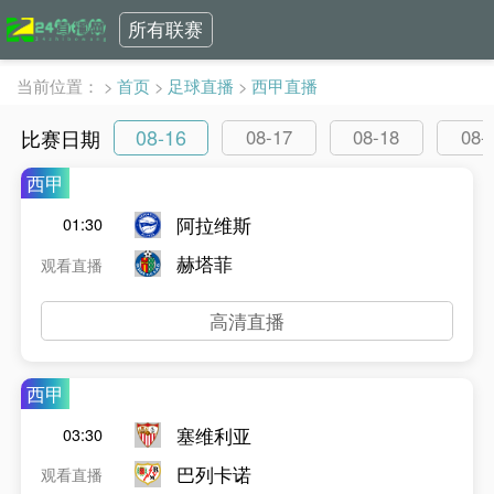
所有联赛
当前位置：
>
首页
>
足球直播
>
西甲直播
08-16
比赛日期
08-17
08-18
08-
西甲
阿拉维斯
01:30
赫塔菲
观看直播
高清直播
西甲
塞维利亚
03:30
巴列卡诺
观看直播