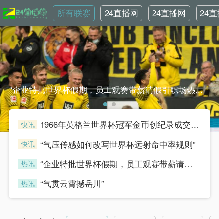
所有联赛
24直播网
24直播网
24
NBA
世界杯
英
“企业特批世界杯假期，员工观赛带薪请假引职场热议”“企业特批世界杯假期，员工观赛带薪请假引职场热议”
1966年英格兰世界杯冠军金币创纪录成交，足球收藏热潮持续升温
快讯
henian
“气压传感如何改写世界杯远射命中率规则”
快讯
henian
“企业特批世界杯假期，员工观赛带薪请假引职场热议”
热讯
henian
“气贯云霄撼岳川”
热讯
henian