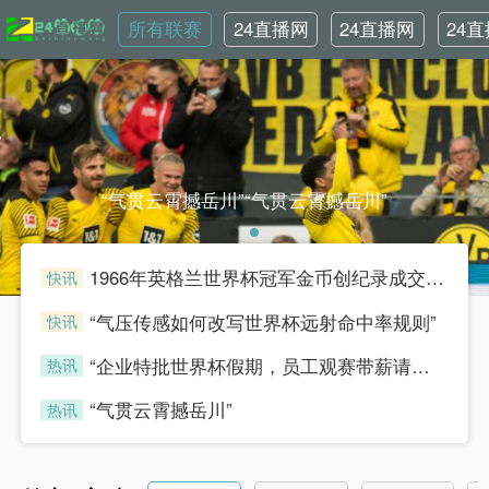
所有联赛
24直播网
24直播网
24
NBA
世界杯
英
“气贯云霄撼岳川”“气贯云霄撼岳川”
1966年英格兰世界杯冠军金币创纪录成交，足球收藏热潮持续升温
快讯
henian
“气压传感如何改写世界杯远射命中率规则”
快讯
henian
“企业特批世界杯假期，员工观赛带薪请假引职场热议”
热讯
henian
“气贯云霄撼岳川”
热讯
henian