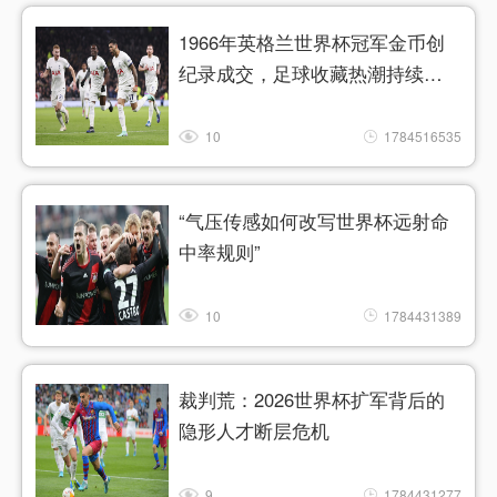
1966年英格兰世界杯冠军金币创
纪录成交，足球收藏热潮持续升
温
10
1784516535
“气压传感如何改写世界杯远射命
中率规则”
10
1784431389
裁判荒：2026世界杯扩军背后的
隐形人才断层危机
9
1784431277