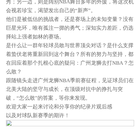
秀；另一边，则是阔别NBA舞台多年的外援，将这次机
会视若珍宝，渴望发出自己的“新声”。
他们是被低估的挑战者，还是赛场上的未知变量？没有
巨星光环，唯有孤注一掷的勇气；深知实力差距，仍选
择站上强者如林的赛场。
是什么让一群年轻球员敢与世界顶尖对话？是什么支撑
着蛰伏老将重新回到这个舞台？所有的努力与坚持，都
在回应着那个扎根心底的疑问：广州龙狮去打NBA？怎
么敢？
跟随镜头走进广州龙狮NBA季前赛征程，见证球员们在
北美大陆的坚守与成长，在顶级对抗中的挣扎与突
破，“怎么敢”的答案，等你来发现。
欢迎大家一起来讨论和分享你的纪录片观后感
以及对球队新赛季的期许！